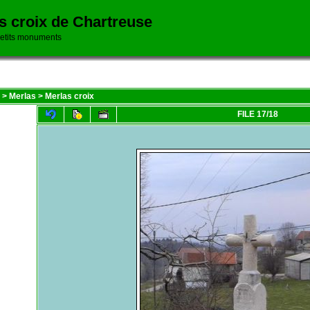
es croix de Chartreuse
petits monuments
>
Merlas
>
Merlas croix
FILE 17/18