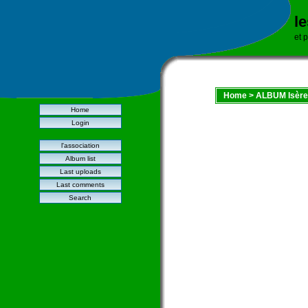
l
et 
Home
>
ALBUM Isère
Home
Login
l'association
Album list
Last uploads
Last comments
Search