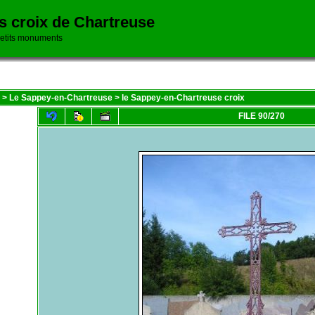
es croix de Chartreuse
petits monuments
>
Le Sappey-en-Chartreuse
>
le Sappey-en-Chartreuse croix
FILE 90/270