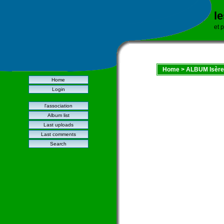
l
et 
Home
>
ALBUM Isère
Home
Login
l'association
Album list
Last uploads
Last comments
Search