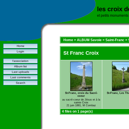
les croix 
et petits monuments
Home
>
ALBUM Savoie
>
Saint-Franc
>
Home
Login
St Franc Croix
l'association
Album list
Last uploads
Last comments
Search
St-Franc, croix du Sacré-
St-Franc, Les T
coeur
au sacré-coeur de Jésus et à la
sainte Croix
21 juin 1881, M Combaz
4 files on 1 page(s)