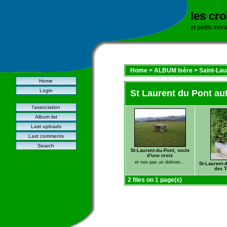
les cr
et petits mo
Home
>
ALBUM Isère
>
Saint-Lau
Home
Login
St Laurent du Pont au
l'association
Album list
Last uploads
Last comments
Search
St-Laurent-du-Pont, socle
d'une croix
et non pas un dolmen...
St-Laurent-
des 
2 files on 1 page(s)