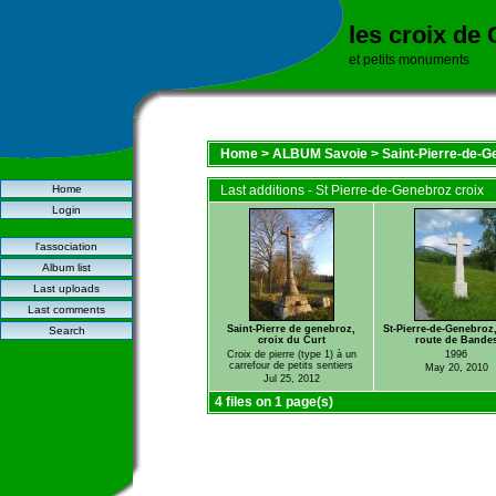
les croix de
et petits monuments
Home
>
ALBUM Savoie
>
Saint-Pierre-de-G
Home
Last additions - St Pierre-de-Genebroz croix
Login
l'association
Album list
Last uploads
Last comments
Saint-Pierre de genebroz,
St-Pierre-de-Genebroz,
Search
croix du Curt
route de Bande
Croix de pierre (type 1) à un
1996
carrefour de petits sentiers
May 20, 2010
Jul 25, 2012
4 files on 1 page(s)