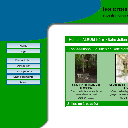
les croi
et petits monum
Home
>
ALBUM Isère
>
Saint-Julien
Home
Last additions - St Julien de Ratz croix
Login
l'association
Album list
Last uploads
Last comments
Search
St Julien de Ratz, Les
St Julien de R
Traverses
Bre
Croix de bois sur socle de
Croix métalli
pierre dans la forêt
gorges, adossée
Aug 24, 2011
Aug 24,
3 files on 1 page(s)