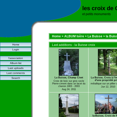
les croix de
et petits monuments
Home
>
ALBUM Isère
>
La Buisse
>
la Buis
Home
Last additions - la Buisse croix
Login
l'association
Album list
Last uploads
Last comments
La Buisse, Champ Civet
La Buisse, Croix à l'i
Search
d'une propriété pr
Croix de boix sur gros socle
Pierre-ciment dans un lacet du
métallique sur un pillier 
chemin 1903 - 2003
Jun 12, 2010
Aug 24, 2011
la-Buisse, Croix de