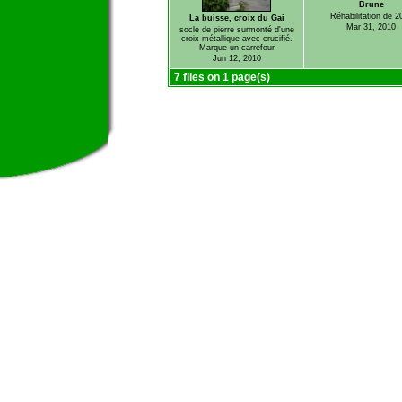
Brune
Réhabilitation de 2
La buisse, croix du Gai
Mar 31, 2010
socle de pierre surmonté d'une
croix métallique avec crucifié.
Marque un carrefour
Jun 12, 2010
7 files on 1 page(s)