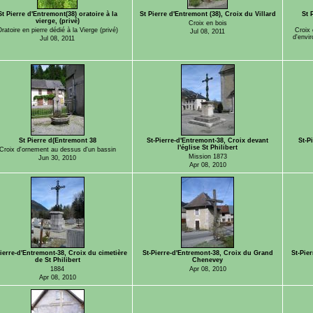
St Pierre d'Entremont(38) oratoire à la
St Pierre d'Entremont (38), Croix du Villard
St 
vierge, (privé)
Croix en bois
ratoire en pierre dédié à la Vierge (privé)
Croix 
Jul 08, 2011
d'envi
Jul 08, 2011
St Pierre d(Entremont 38
St-Pierre-d'Entremont-38, Croix devant
St-P
l'église St Philibert
Croix d'ornement au dessus d'un bassin
Mission 1873
Jun 30, 2010
Apr 08, 2010
Pierre-d'Entremont-38, Croix du cimetière
St-Pierre-d'Entremont-38, Croix du Grand
St-Pier
de St Philibert
Chenevey
1884
Apr 08, 2010
Apr 08, 2010