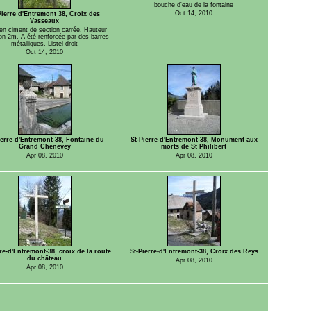
bouche d'eau de la fontaine
Oct 14, 2010
Pierre d'Entremont 38, Croix des
Vasseaux
en ciment de section carrée. Hauteur
ron 2m. A été renforcée par des barres
métalliques. Listel droit
Oct 14, 2010
ierre-d'Entremont-38, Fontaine du
St-Pierre-d'Entremont-38, Monument aux
Grand Chenevey
morts de St Philibert
Apr 08, 2010
Apr 08, 2010
re-d'Entremont-38, croix de la route
St-Pierre-d'Entremont-38, Croix des Reys
du château
Apr 08, 2010
Apr 08, 2010