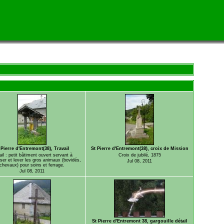
 Pierre d'Entremont(38), Travail
St Pierre d'Entremont(38), croix de Mission
ail : petit bâtiment ouvert servant à
Croix de jubilé, 1875
ser et lever les gros animaux (bovidés,
Jul 08, 2011
chevaux) pour soins et ferrage.
Jul 08, 2011
St Pierre d'Entremont 38, gargouille détail