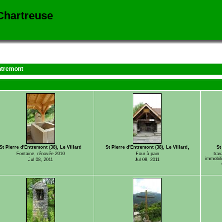
 Chartreuse
ntremont
St Pierre d'Entremont (38), Le Villard
St Pierre d'Entremont (38), Le Villard,
St
Fontaine, rénovée 2010
Four à pain
trav
immobili
Jul 08, 2011
Jul 08, 2011