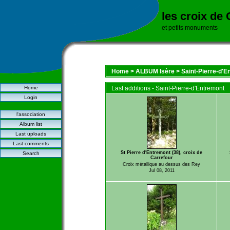
les croix de
et petits monuments
Home
>
ALBUM Isère
>
Saint-Pierre-d'E
Home
Last additions - Saint-Pierre-d'Entremont
Login
l'association
Album list
Last uploads
Last comments
St Pierre d'Entremont (38), croix de
Search
Carrefour
Croix métallique au dessus des Rey
Jul 08, 2011