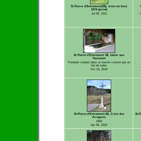
St Pierre d'Entremont(38), croix en bois
1974 (privé)
Jul 08, 2011
O
St Pierre d'Entremont 38, lavoir aux
Vasseaux
Fontaine coulant dans un bassin couvert par un
toit de tuiles
Oct 14, 2010
St-Pierre-d'Entremont-38, Croix des
St-
Arragons
1864
Apr 08, 2010