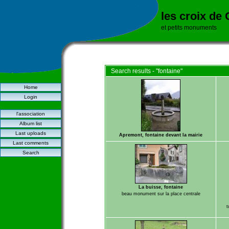
les croix de
et petits monuments
Search results - "fontaine"
Home
Login
l'association
Album list
Last uploads
Apremont, fontaine devant la mairie
Last comments
Search
La buisse, fontaine
beau monument sur la place centrale
t