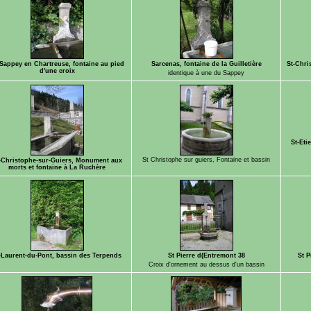
Sappey en Chartreuse, fontaine au pied
Sarcenas, fontaine de la Guilletière
St-Chri
d'une croix
identique à une du Sappey
St-Eti
St Christophe sur guiers, Fontaine et bassin
-Christophe-sur-Guiers, Monument aux
morts et fontaine à La Ruchère
-Laurent-du-Pont, bassin des Terpends
St Pierre d(Entremont 38
St P
Croix d'ornement au dessus d'un bassin