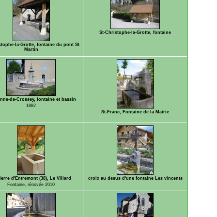
St-Christophe-la-Grotte, fontaine
stophe-la-Grotte, fontaine du pont St
Martin
enne-de-Crossey, fontaine et bassin
1882
St-Franc, Fontaine de la Mairie
ierre d'Entremont (38), Le Villard
croix au desus d'une fontaine Les vincents
Fontaine, rénovée 2010