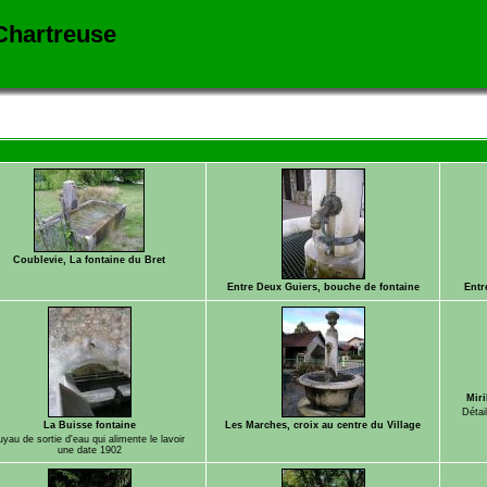
 Chartreuse
Coublevie, La fontaine du Bret
Entre Deux Guiers, bouche de fontaine
Entr
Miri
Détai
La Buisse fontaine
Les Marches, croix au centre du Village
uyau de sortie d'eau qui alimente le lavoir
une date 1902