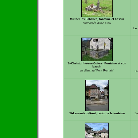
Miribel les Echelles, fontaine et bassin
surmontée d'une croix
Le 
St-Christophe-sur-Guiers, Fontaine et son
bassin
en allant au "Pont Romain"
St
St-Laurent-du-Pont, croix de la fontaine
St