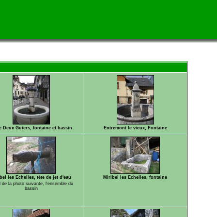
e Deux Guiers, fontaine et bassin
Entremont le vieux, Fontaine
bel les Echelles, tête de jet d'eau
Miribel les Echelles, fontaine
l de la photo suivante, l'ensemble du
bassin