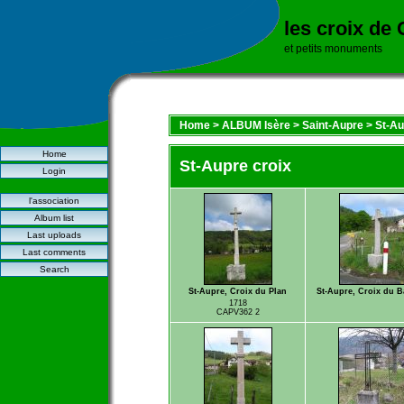
les croix de
et petits monuments
Home
>
ALBUM Isère
>
Saint-Aupre
>
St-Au
Home
St-Aupre croix
Login
l'association
Album list
Last uploads
Last comments
Search
St-Aupre, Croix du Plan
St-Aupre, Croix du B
1718
CAPV362 2