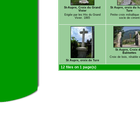
St-Aupre, Croix du Grand
St Aupre, croix du h
Vivier
Ture
Erigée par les Hts du Grand
Petite croix métallique
Vivier. 1865
socle de ciment
St Aupre, Croix 
Balmettes
Croix de bois, rétablie
St Aupre, croix de Ture
12 files on 1 page(s)