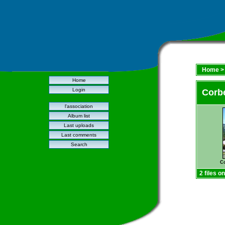
Home
Home
Login
Corbe
l'association
Album list
Last uploads
Last comments
Search
Co
2 files o