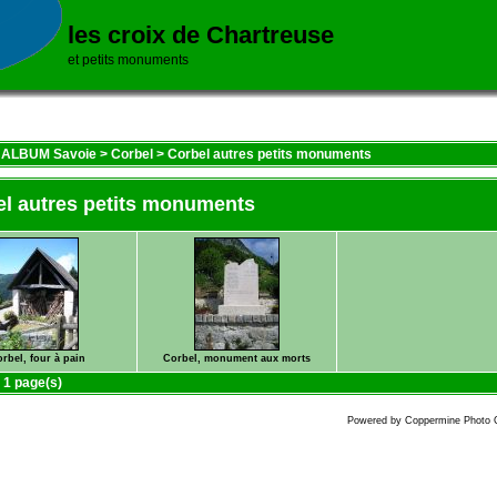
les croix de Chartreuse
et petits monuments
>
ALBUM Savoie
>
Corbel
>
Corbel autres petits monuments
l autres petits monuments
rbel, four à pain
Corbel, monument aux morts
n 1 page(s)
Powered by
Coppermine Photo G