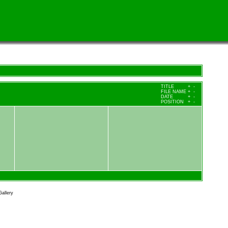
TITLE
+
-
FILE NAME
+
-
DATE
+
-
POSITION
+
-
allery